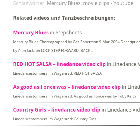
Schlagwörter:
Mercury Blues
,
movie clips - Youtube
Related videos und Tanzbeschreibungen:
Mercury Blues
in Stepsheets
Mercury Blues Choreographed by Caz Robertson 9-Mar-2004 Description: 
by Alan Jackson LOCK STEP FORWARD, BACK…
RED HOT SALSA – linedance video clip
in Linedance 
Linedancestompers im Wagenrad: RED HOT SALSA
As good as I once was – linedance video clip
in Line
Linedancestompers im Wagenrad: As good as I once was by Toby Keith
Country Girls – linedance video clip
in Linedance Vi
Linedancestompers im Wagenrad: Country Girls