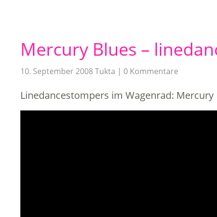
Mercury Blues – linedanc
10. September 2008
Tukta
0 Kommentare
Linedancestompers im Wagenrad: Mercury 