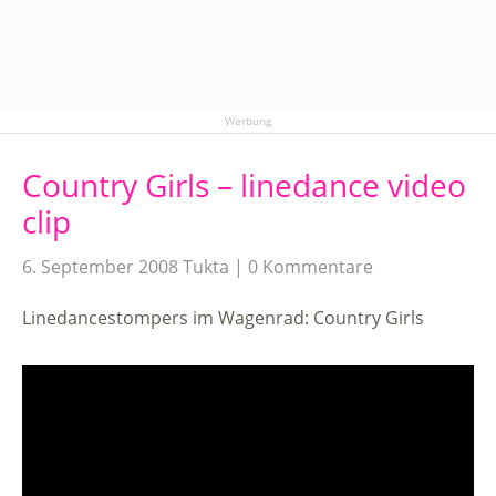
Werbung
Country Girls – linedance video
clip
6. September 2008
Tukta
0 Kommentare
Linedancestompers im Wagenrad: Country Girls