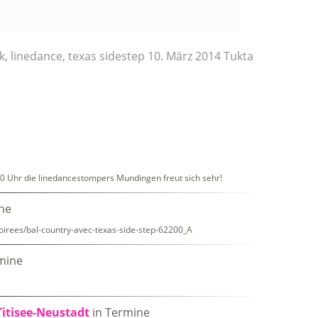
k
,
linedance
,
texas sidestep
10. März 2014
Tukta
0 Uhr die linedancestompers Mundingen freut sich sehr!
ne
soirees/bal-country-avec-texas-side-step-62200_A
mine
itisee-Neustadt
in Termine