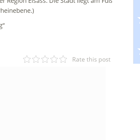
r Region Elsass. Die Stadt liegt am Fuß
rheinebene.)
g“
Rate this post