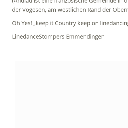
(Andlau ist eine französische Gemeinde in de
der Vogesen, am westlichen Rand der Ober
Oh Yes! „keep it Country keep on linedancin
LinedanceStompers Emmendingen