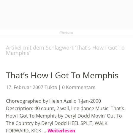
Werbung
Artikel mit dem Schlagwort ‘
That s How I Got To
Memphis
’
That’s How I Got To Memphis
17. Februar 2007
Tukta
0 Kommentare
Choreographed by Helen Azelio 1-Jan-2000
Description: 40 count, 2 wall, line dance Music: That’s
How I Got To Memphis by Deryl Dodd Movin‘ Out To
The Country by Deryl Dodd HEEL SPLIT, WALK
FORWARD, KICK …
Weiterlesen