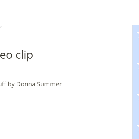
f
’
eo clip
tuff by Donna Summer