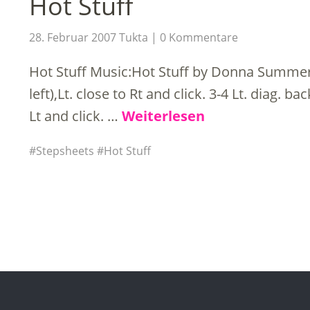
Hot Stuff
28. Februar 2007
Tukta
0 Kommentare
Hot Stuff Music:Hot Stuff by Donna Summer 
left),Lt. close to Rt and click. 3-4 Lt. diag. b
Lt and click. …
Weiterlesen
Stepsheets
Hot Stuff