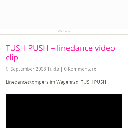
Werbung
TUSH PUSH – linedance video
clip
6. September 2008
Tukta
0 Kommentare
Linedancestompers im Wagenrad: TUSH PUSH