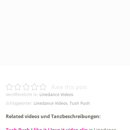
Rate this post
Veröffentlicht in:
Linedance Videos
Schlagwörter:
Linedance Videos
,
Tush Push
Related videos und Tanzbeschreibungen:
Tush Push I like it I love it video clip
in Linedance