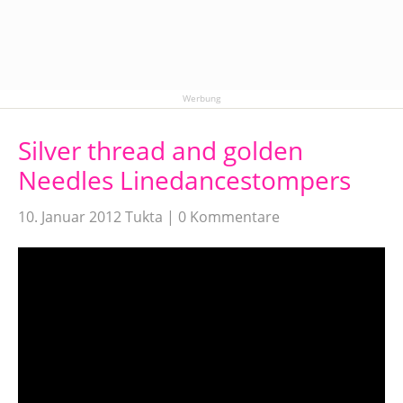
Werbung
Silver thread and golden
Needles Linedancestompers
10. Januar 2012
Tukta
0 Kommentare