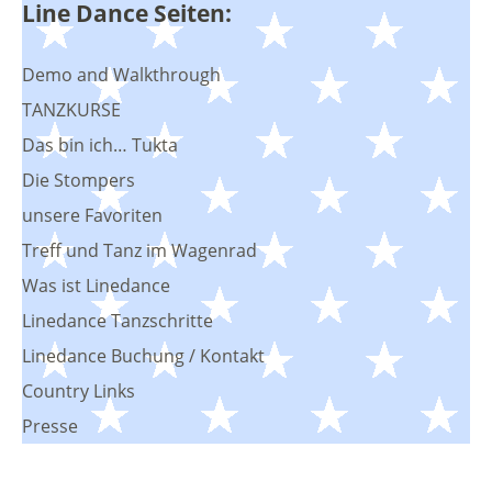
Line Dance Seiten:
Demo and Walkthrough
TANZKURSE
Das bin ich… Tukta
Die Stompers
unsere Favoriten
Treff und Tanz im Wagenrad
Was ist Linedance
Linedance Tanzschritte
Linedance Buchung / Kontakt
Country Links
Presse